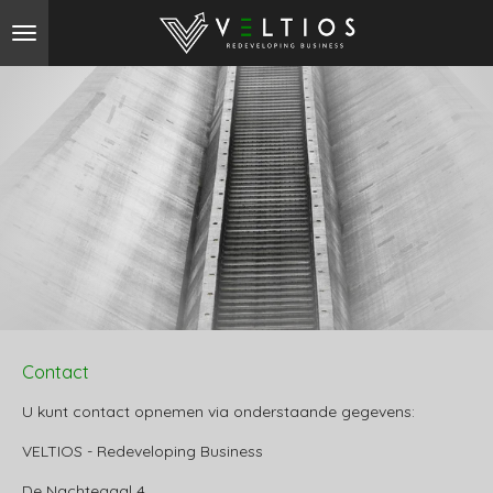
Ga
direct
naar
de
hoofdinhoud
Contact
U kunt contact opnemen via onderstaande gegevens:
VELTIOS - Redeveloping Business
De Nachtegaal 4