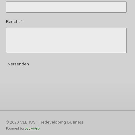
Bericht *
Verzenden
© 2020 VELTIOS - Redeveloping Business
Powered by
JouwWeb