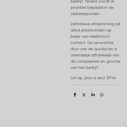
bedrijf. Tevens wordt er
prioriteit bepaald in de
verbeterpunten.
Definitieve afstemming zal
altijd plaatsvinden op
basis van telefonisch
contact. De verwachte
duur van de quickscan is
uiteindelijk afhankelijk van
de complexiteit en grootte
van het bedrijf.
Let op, prijs is excl. BTW
D
D
S
D
e
e
h
e
l
e
a
l
e
l
r
e
n
e
n