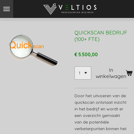
Ga
direct
naar
de
QUICKSCAN BEDRIJF
hoofdinhoud
(100+ FTE)
€ 5.500,00
In
winkelwagen
Door het uitvoeren van de
quickscan ontstaat inzicht
in het bedrijf en wordt er
een overzicht gemaakt
van de potentiële
verbeterpunten binnen het